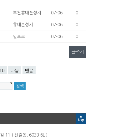
부천휴대폰성지
07-06
0
휴대폰성지
07-06
0
일프로
07-06
0
글쓰기
10
다음
맨끝
1 ( 신길동, 603B 6L )