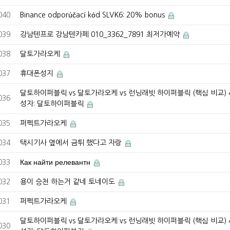
040
Binance odporúčací kód SLVK6: 20% bonus
039
강남텐프로 강남텐카페 010_3362_7891 최저가예약
038
달토가라오케
037
휴대폰성지
달토하이퍼블릭 vs 달토가라오케 vs 런닝래빗 하이퍼블릭 (핵심 비교) 4 
036
성자: 달토하이퍼블릭
035
퍼펙트가라오케
034
택시기사 옆에서 금튀 했다고 자랑
033
Как найти релевантн
032
용이 승천 하는거 같네 토네이도
031
퍼펙트가라오케
달토하이퍼블릭 vs 달토가라오케 vs 런닝래빗 하이퍼블릭 (핵심 비교) 4 
030