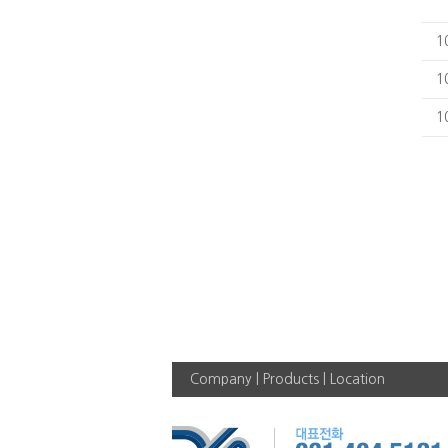
1
1
1
Company
|
Products
|
Location