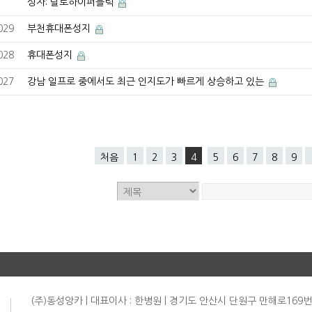
성자: 달토하이퍼블릭
029
부천휴대폰성지
028
휴대폰성지
027
강남 일프로 중에서도 최근 인지도가 빠르게 상승하고 있는
처음
1
2
3
4
5
6
7
8
9
(주)동성앙카 | 대표이사 : 한병원 | 경기도 안산시 단원구 만해로169번길 1