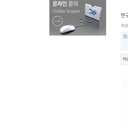
연
작
이