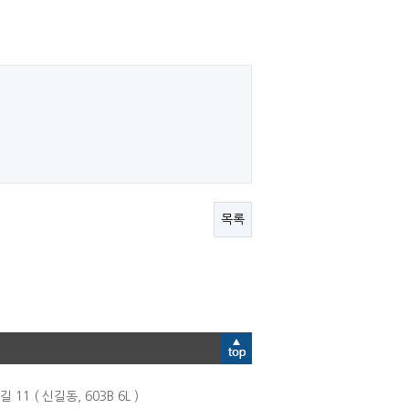
목록
1 ( 신길동, 603B 6L )