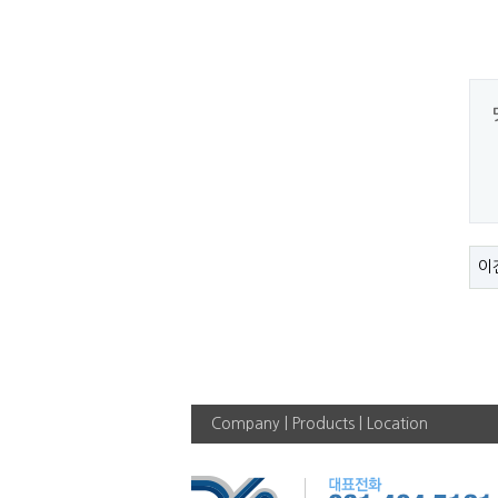
이
Company
|
Products
|
Location